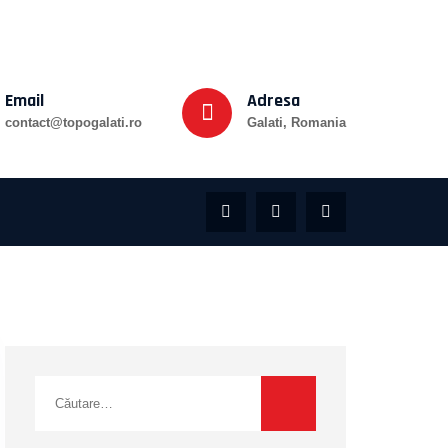
Email
Adresa
contact@topogalati.ro
Galati, Romania
Caută
după: