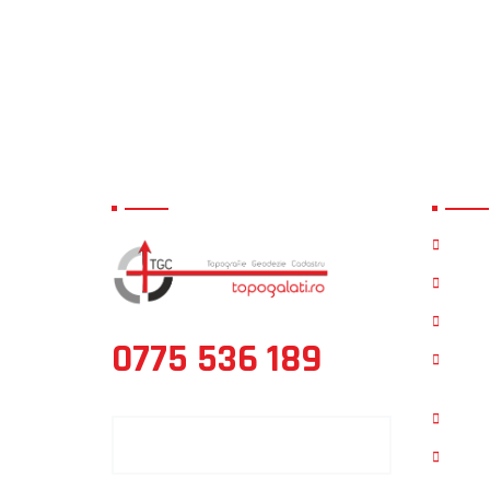
TOPO MAVIGAST CAD
Link-
Acas
Servic
Cont
0775 536 189
Face
Cada
SOLICITA OFERTA PERSONALIZATA
Linke