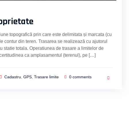
oprietate
iune topografică prin care este delimitata și marcata (cu
de contur din teren. Trasarea se realizează cu ajutorul
statie totala. Operatiunea de trasare a limitelor de
a certitudinea ca amplasamentul (terenul), pe […]
Cadastru
,
GPS
,
Trasare limite
0
comments