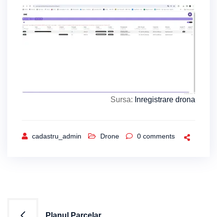
Sursa:
Inregistrare drona
cadastru_admin
Drone
0
comments
Navigare
Planul Parcelar