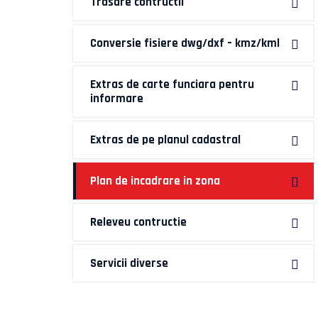
Trasare contructii
Conversie fisiere dwg/dxf – kmz/kml
Extras de carte funciara pentru
informare
Extras de pe planul cadastral
Plan de incadrare in zona
Releveu contructie
Servicii diverse