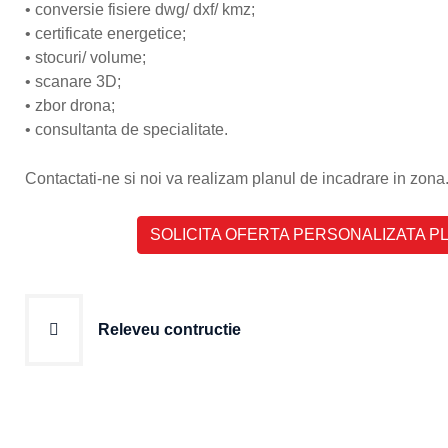
• conversie fisiere dwg/ dxf/ kmz;
• certificate energetice;
• stocuri/ volume;
• scanare 3D;
• zbor drona;
• consultanta de specialitate.
Contactati-ne si noi va realizam planul de incadrare in zona
SOLICITA OFERTA PERSONALIZATA P
Navigare
Releveu contructie
în
articole