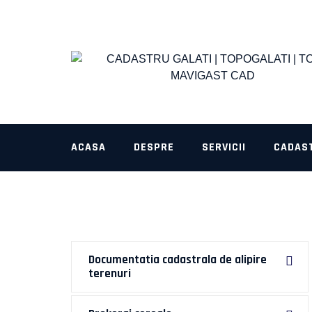
Skip
to
content
ACASA
DESPRE
SERVICII
CADAS
Documentatia cadastrala de alipire
terenuri