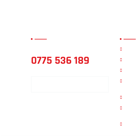
TOPO MAVIGAST CAD
Link-
Acas
0775 536 189
Servic
Cont
Face
SOLICITA OFERTA PERSONALIZATA
Cada
Linke
EXTR
CARTE 