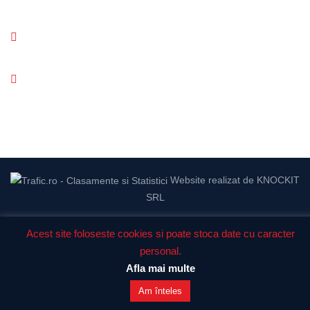
contact@topogalati.ro
Email :
0775.536.189
Telefon:
Website realizat de KNOCKIT
SRL
Copyright © 2023
TOPO MAVIGAST CAD S.R.L.
,
CUI:
Acest site foloseste cookies si poate stoca date cu
caracter
46346372
personal
.
Afla mai multe
Am înteles